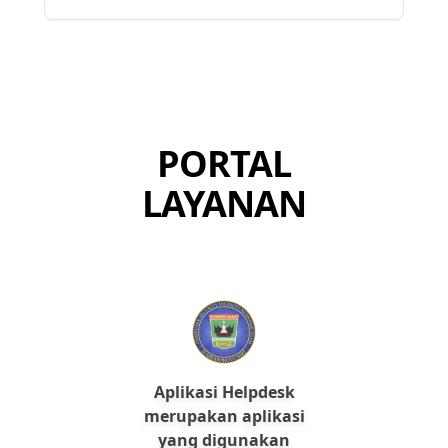
PORTAL
LAYANAN
P
Aplikasi Helpdesk
kepa
merupakan aplikasi
Peja
yang digunakan