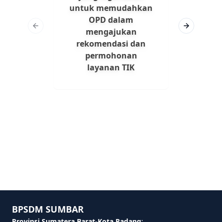
In
untuk memudahkan
Dokum
OPD dalam
berf
Previous slide
Next slide
mengajukan
pe
rekomendasi dan
penya
permohonan
yang 
layanan TIK
Badan
deng
14/
Ke
Info
BPSDM SUMBAR
Provinsi Sumatera Barat-Kota Padang
: